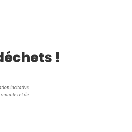
déchets !
tion incitative
 prenantes et de