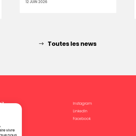
12 JUIN 2026
Toutes les news
il
Instagram
ce
LinkedIn
rences
Facebook
,
ire vivre
act
s que nous