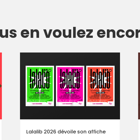
us en voulez encor
Lalalib 2026 dévoile son affiche