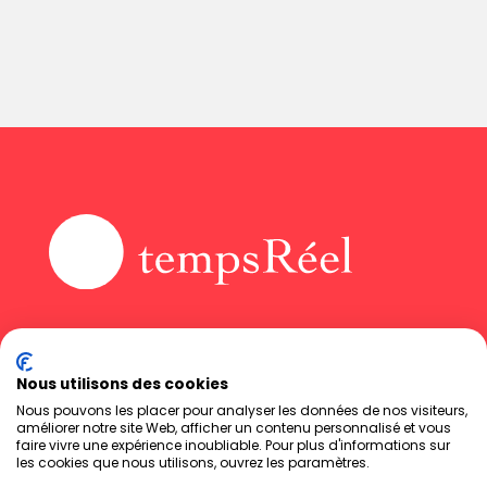
Accueil
Instagram
Agence
LinkedIn
Nous utilisons des cookies
News
Facebook
Contact
Nous pouvons les placer pour analyser les données de nos visiteurs,
améliorer notre site Web, afficher un contenu personnalisé et vous
VOIR LES AVIS DE NOS
Mentions légales
faire vivre une expérience inoubliable. Pour plus d'informations sur
CLIENTS
Politique de
les cookies que nous utilisons, ouvrez les paramètres.
confidentialité