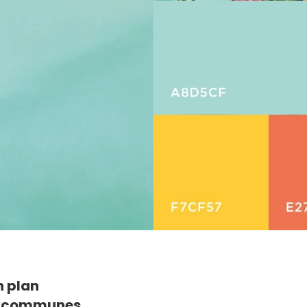
n plan
 communes