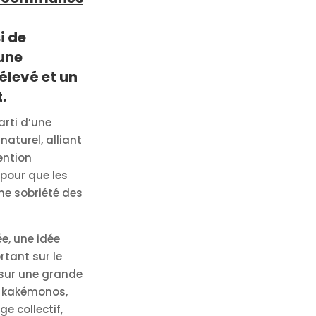
i de
une
élevé et un
.
arti d’une
aturel, alliant
ention
 pour que les
ne sobriété des
e, une idée
rtant sur le
 sur une grande
, kakémonos,
e collectif,