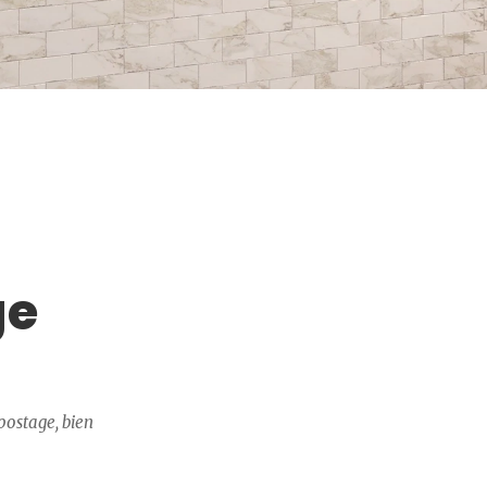
ge
postage, bien