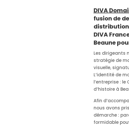
DIVA Domain
fusion de d
distribution 
DIVA France 
Beaune pour 
Les dirigeants n
stratégie de ma
visuelle, signat
L’identité de ma
l’entreprise : l
d’histoire à Bea
Afin d’accompag
nous avons pris
démarche : parc
formidable pouv