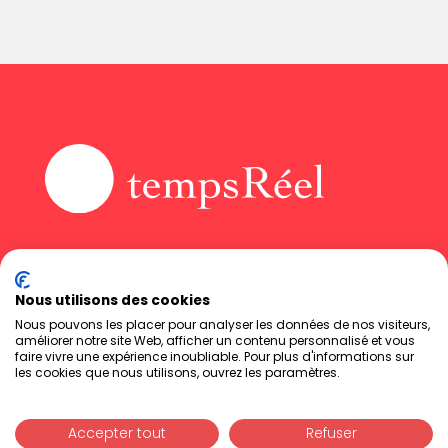
Accueil
Instagram
Agence
LinkedIn
Nous utilisons des cookies
News
Facebook
Contact
Nous pouvons les placer pour analyser les données de nos visiteurs,
améliorer notre site Web, afficher un contenu personnalisé et vous
VOIR LES AVIS DE NOS
Mentions légales
faire vivre une expérience inoubliable. Pour plus d'informations sur
CLIENTS
Politique de
les cookies que nous utilisons, ouvrez les paramètres.
confidentialité
Google ★★★★★
Accepter tout
Refuser